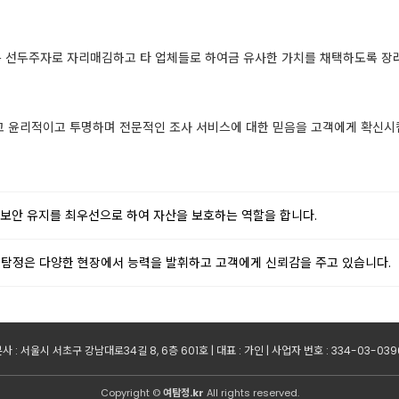
는 선두주자로 자리매김하고 타 업체들로 하여금 유사한 가치를 채택하도록 장
고 윤리적이고 투명하며 전문적인 조사 서비스에 대한 믿음을 고객에게 확신시
보안 유지를 최우선으로 하여 자산을 보호하는 역할을 합니다.
여탐정은 다양한 현장에서 능력을 발휘하고 고객에게 신뢰감을 주고 있습니다.
 : 서울시 서초구 강남대로34길 8, 6층 601호 | 대표 : 가인 | 사업자 번호 : 334-03-0396
Copyright ©
여탐정.kr
All rights reserved.