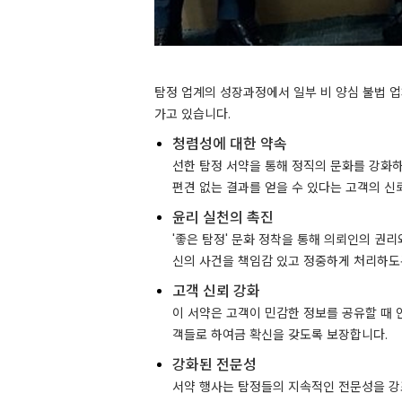
탐정 업계의 성장과정에서 일부 비 양심 불법 
가고 있습니다.
청렴성에 대한 약속
선한 탐정 서약을 통해 정직의 문화를 강화
편견 없는 결과를 얻을 수 있다는 고객의 신
윤리 실천의 촉진
'좋은 탐정' 문화 정착을 통해 의뢰인의 권
신의 사건을 책임감 있고 정중하게 처리하도
고객 신뢰 강화
이 서약은 고객이 민감한 정보를 공유할 때 
객들로 하여금 확신을 갖도록 보장합니다.
강화된 전문성
서약 행사는 탐정들의 지속적인 전문성을 강