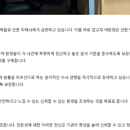
업체들로 인한 피해사례가 급증하고 있습니다. 이를 바로 잡고자 여탐정은 선한
하여 탐정들이 각 사건에 투명하게 접근하고 높은 윤리 기준을 준수하도록 보장
뢰를 구축합니다.
리와 법률을 최우선으로 하는 윤리적인 수사 관행을 적극적으로 장려하고 있습니
록 보장합니다.
안전하다고 느낄 수 있는 신뢰할 수 있는 환경을 조성하는 것을 목표로 합니다
조합니다. 전문성에 대한 이러한 헌신은 기관의 명성을 높여 신뢰할 수 있고 