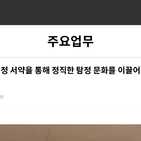
주요업무
정 서약을 통해 정직한 탐정 문화를 이끌
23