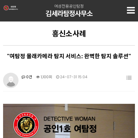
여성전용공인탐정
김세라탐정사무소
흥신소사례
"여탐정 몰래카메라 탐지 서비스: 완벽한 탐지 솔루션"
0건
1,100회
24-07-31 15:04